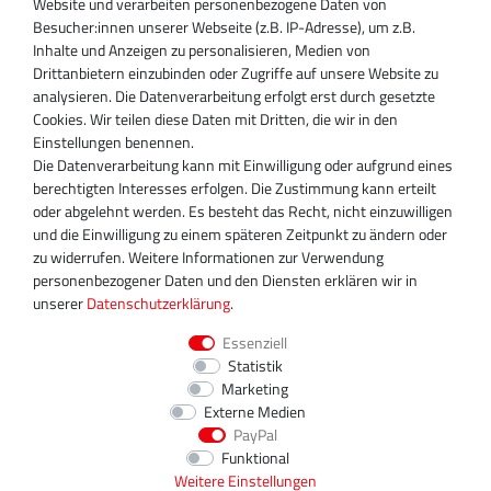
Website und verarbeiten personenbezogene Daten von
Besucher:innen unserer Webseite (z.B. IP-Adresse), um z.B.
Inhaber:
Inhalte und Anzeigen zu personalisieren, Medien von
Magnos Turbosystems GmbH
Drittanbietern einzubinden oder Zugriffe auf unsere Website zu
Miraustraße 27-29
analysieren. Die Datenverarbeitung erfolgt erst durch gesetzte
D-13509 Berlin
Cookies. Wir teilen diese Daten mit Dritten, die wir in den
+49 30 340 606 740
Einstellungen benennen.
+49 30 340 606 740
Die Datenverarbeitung kann mit Einwilligung oder aufgrund eines
+49 30 340 606 745
berechtigten Interesses erfolgen. Die Zustimmung kann erteilt
info@turboservice24.de
oder abgelehnt werden. Es besteht das Recht, nicht einzuwilligen
und die Einwilligung zu einem späteren Zeitpunkt zu ändern oder
Aktuelle Öffnungszeiten
zu widerrufen. Weitere Informationen zur Verwendung
Mo-Fr: 08:00 Uhr - 18:00 Uhr
personenbezogener Daten und den Diensten erklären wir in
Sa: geschlossen
unserer
Daten­schutz­erklärung
.
Essenziell
Statistik
Marketing
Externe Medien
PayPal
Funktional
Weitere Einstellungen