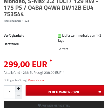
Mondeo, S-Max 2.2 TDCi / 129 KW -
175 PS / Q4BA Q4WA DW12B EU4
753544
Artikelnummer
AT523
Verfügbarkeit:
Lieferbar innerhalb von 1-2
Tage
Hersteller:
Garrett
*
299,00 EUR
Altteilpfand - 238 EUR (zzgl. 238,00 EUR) *
* inkl. ges. MwSt. zzgl.
Versandkosten
IN DEN WARENKORB
AUF DEN MERKZETTEL