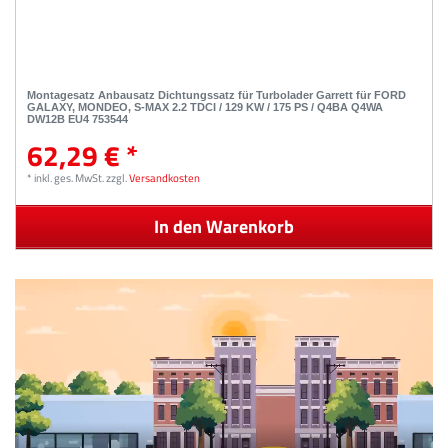
Montagesatz Anbausatz Dichtungssatz für Turbolader Garrett für FORD
GALAXY, MONDEO, S-MAX 2.2 TDCI / 129 KW / 175 PS / Q4BA Q4WA
DW12B EU4 753544
62,29 € *
*
inkl. ges. MwSt.
zzgl.
Versandkosten
In den Warenkorb