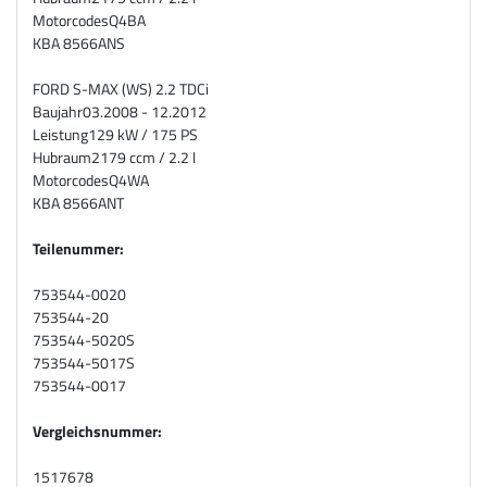
Motorcodes
Q4BA
KBA 8566ANS
FORD S-MAX (WS) 2.2 TDCi
Baujahr
03.2008 - 12.2012
Leistung
129 kW / 175 PS
Hubraum
2179 ccm / 2.2 l
Motorcodes
Q4WA
KBA 8566ANT
Teilenummer:
753544-0020
753544-20
753544-5020S
753544-5017S
753544-0017
Vergleichsnummer:
1517678